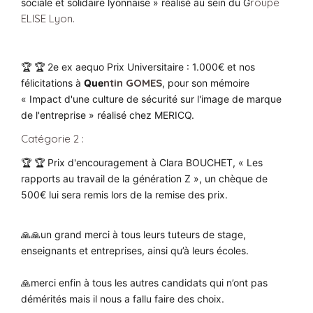
roupe
sociale et solidaire lyonnaise » réalisé au sein du G
ELISE Lyon.
🏆 🏆
2e ex aequo Prix Universitaire : 1
.000€ et nos
ntin GOMES
félicitations à
Que
, pour son mémoire
« Impact d'une culture de sécurité sur l'image de marque
de l'entreprise » réalisé chez MERICQ.
Catégorie 2 :
🏆 🏆 Prix d'encouragement à Clara BOUCHET,
«
Les
rapports au travail de la génération Z
»
, un chèque de
500€ lui sera remis lors de la remise des prix.
🙏🙏un grand merci à tous leurs tuteurs de stage,
enseignants et entreprises, ainsi qu’à leurs écoles.
🙏merci enfin à tous les autres candidats qui n’ont pas
démérités mais il nous a fallu faire des choix.