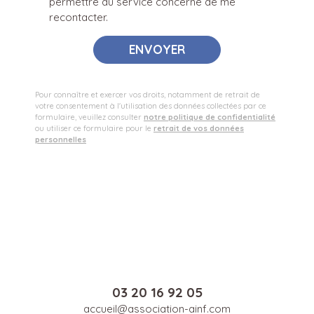
permettre au service concerné de me
recontacter.
ENVOYER
Pour connaître et exercer vos droits, notamment de retrait de
votre consentement à l'utilisation des données collectées par ce
formulaire, veuillez consulter
notre politique de confidentialité
ou utiliser ce formulaire pour le
retrait de vos données
personnelles
03 20 16 92 05
accueil@association-ainf.com