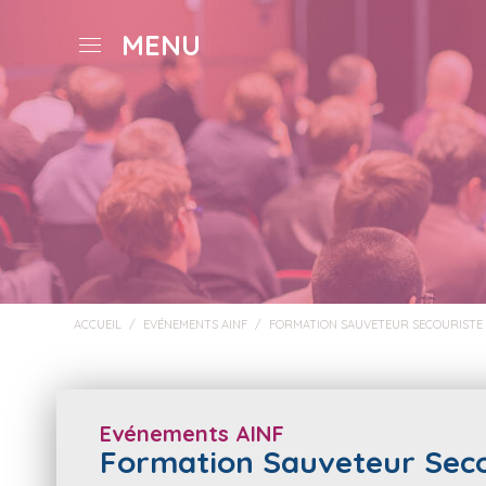
MENU
ACCUEIL
/
EVÉNEMENTS AINF
/
FORMATION SAUVETEUR SECOURISTE 
Evénements AINF
Formation Sauveteur Seco