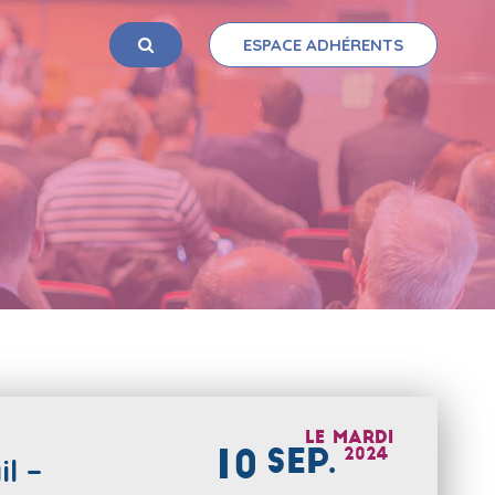
ESPACE ADHÉRENTS
OK
Le
mardi
10
SEP.
2024
l –