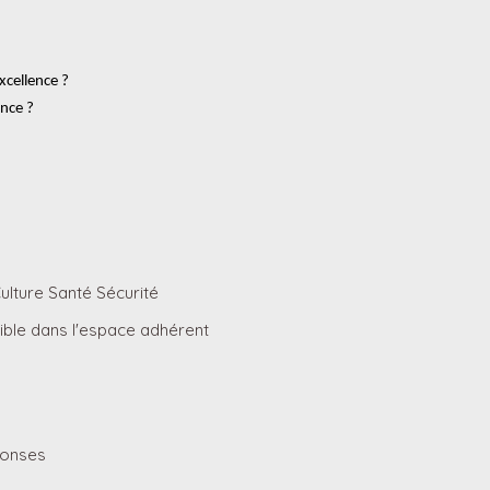
xcellence ?
ence ?
ulture Santé Sécurité
ible dans l'espace adhérent
ponses