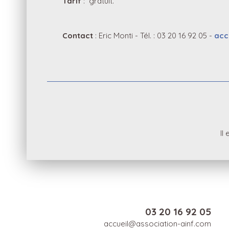
Tarif
: gratuit.
Contact
: Eric Monti - Tél. : 03 20 16 92 05 -
acc
Il
03 20 16 92 05
accueil@association-ainf.com