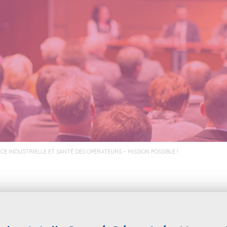
CE INDUSTRIELLE ET SANTÉ DES OPÉRATEURS – MISSION POSSIBLE !