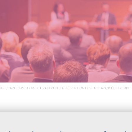
URE , CAPTEURS ET OBJECTIVATION DE LA PRÉVENTION DES TMS : AVANCÉES, EXEMPL