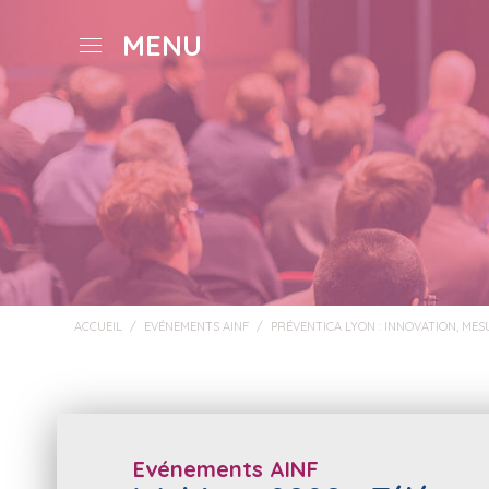
MENU
ACCUEIL
/
EVÉNEMENTS AINF
/
PRÉVENTICA LYON : INNOVATION, MES
Evénements AINF