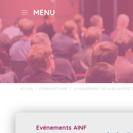
MENU
ACCUEIL
/
EVÉNEMENTS AINF
/
LE MANAGEMENT DE LA SÉCURITÉ ET 
Evénements AINF